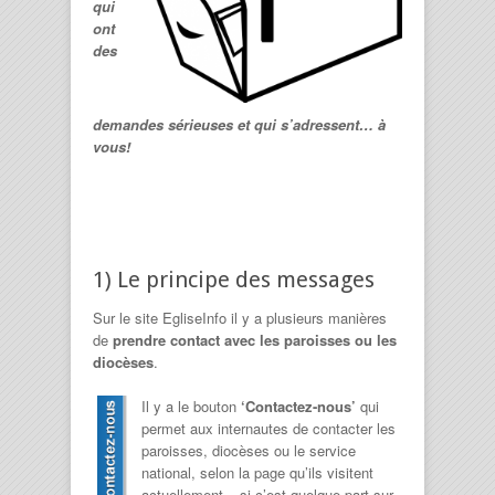
qui
ont
des
demandes sérieuses et qui s’adressent… à
vous!
1) Le principe des messages
Sur le site EgliseInfo il y a plusieurs manières
de
prendre contact avec les paroisses ou les
diocèses
.
Il y a le bouton
‘Contactez-nous’
qui
permet aux internautes de contacter les
paroisses, diocèses ou le service
national, selon la page qu’ils visitent
actuellement – si c’est quelque part sur